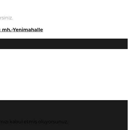
siniz.
ı mh.-Yenimahalle
mızı kabul etmiş oluyorsunuz.