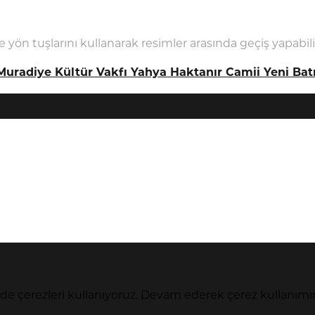
e yön tuşlarını kullanarak resimler arasında geçiş yapabilir
Muradiye Kültür Vakfı Yahya Haktanır Camii Yeni Bat
nde çerezleri kullanıyoruz. Devam ederek çerez kullanımı