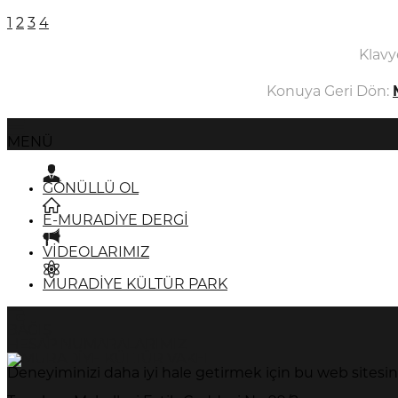
1
2
3
4
Klavy
Konuya Geri Dön:
MENÜ
GÖNÜLLÜ OL
E-MURADİYE DERGİ
VİDEOLARIMIZ
MURADİYE KÜLTÜR PARK
BAĞIŞ
HESAP NUMARALARIMIZ
Deneyiminizi daha iyi hale getirmek için bu web sitesi