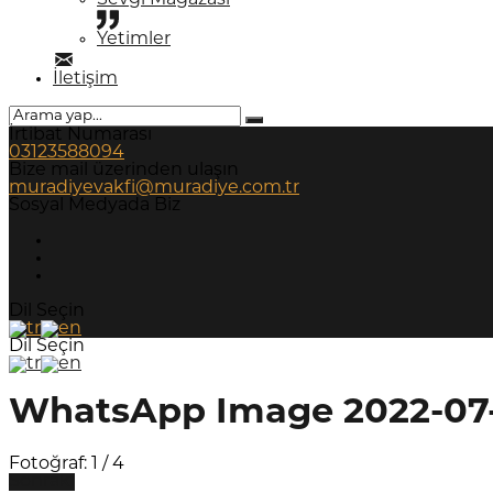
Sevgi Mağazası
Yetimler
İletişim
İrtibat Numarası
03123588094
Bize mail üzerinden ulaşın
muradiyevakfi@muradiye.com.tr
Sosyal Medyada Biz
Dil Seçin
Dil Seçin
WhatsApp Image 2022-07-2
Fotoğraf: 1 / 4
Sonraki