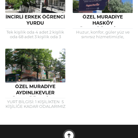
İNCİRLİ ERKEK ÖĞRENCİ
ÖZEL MURADİYE
YURDU
HASKÖY
YÜKSEKÖĞRENİM KIZ
Tek kişilik oda 4 adet 2 kişilik
Huzur, konfor, güler yüz ve
ÖĞRENCİ YURDU
oda 68 adet 3 kişilik oda 3
sınırsız hizmetimizle,
adet Toplam 81 kişi Tuvalet
öğrencilerimiz geleceğe
banyo...
emin adımlarla yürürlerken
daima yanlarında destekçi
olarak bulunmak en önemli
vazifemizdir....
ÖZEL MURADİYE
AYDINLIKEVLER
YÜKSEKÖĞRENİM KIZ
YURT BİLGİSİ: 1 KİŞİLİKTEN 5
ÖĞRENCİ YURDU
KİŞİLİĞE KADAR ODALARIMIZ
BULUNMAKTADIR.ODALARDA
WC VE DUŞ MEVCUT
DEĞİLDİR. HER ODADA
ÖĞRENCİYE AİT BAZALI
YATAK...