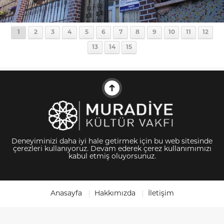
1
2
3
4
5
6
7
8
9
10
11
12
13
14
15
Deneyiminizi daha iyi hale getirmek için bu web sitesinde
çerezleri kullanıyoruz. Devam ederek çerez kullanımımızı
kabul etmiş oluyorsunuz.
Anasayfa
Hakkımızda
İletişim