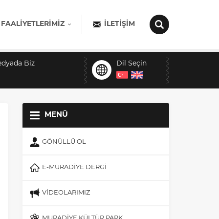
 FAALIYETLERIMIZ
İLETIŞIM
edyada Biz
Dil Seçin
MENÜ
GÖNÜLLÜ OL
E-MURADİYE DERGİ
VİDEOLARIMIZ
MURADİYE KÜLTÜR PARK