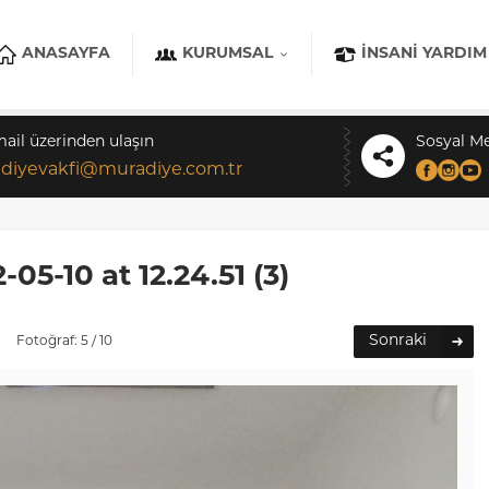
ANASAYFA
KURUMSAL
İNSANI YARDIM
mail üzerinden ulaşın
Sosyal M
diyevakfi@muradiye.com.tr
5-10 at 12.24.51 (3)
Sonraki
Fotoğraf: 5 / 10