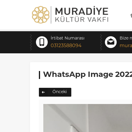
İrtibat Numarası
Bize 
03123588094
mura
WhatsApp Image 2022-0
Önceki