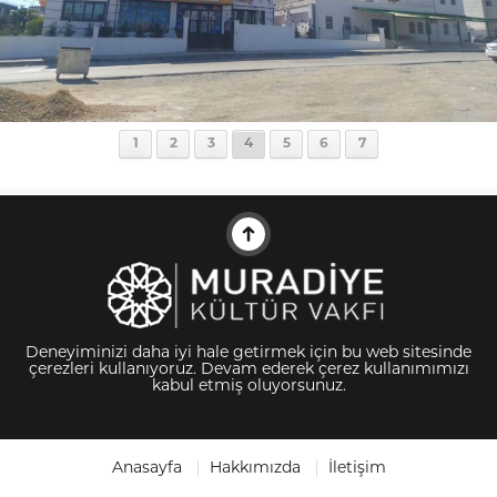
1
2
3
4
5
6
7
Deneyiminizi daha iyi hale getirmek için bu web sitesinde
çerezleri kullanıyoruz. Devam ederek çerez kullanımımızı
kabul etmiş oluyorsunuz.
Anasayfa
Hakkımızda
İletişim