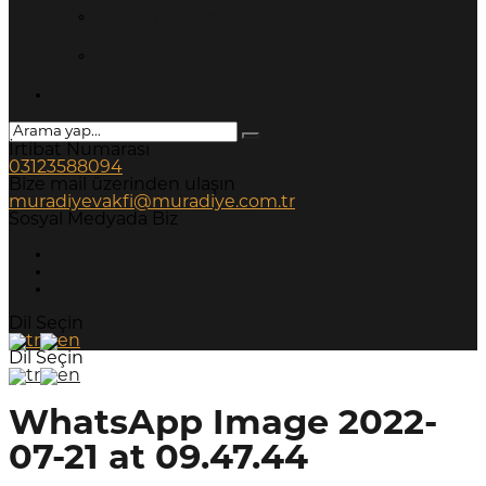
Sevgi Mağazası
Yetimler
İletişim
İrtibat Numarası
03123588094
Bize mail üzerinden ulaşın
muradiyevakfi@muradiye.com.tr
Sosyal Medyada Biz
Dil Seçin
Dil Seçin
WhatsApp Image 2022-
07-21 at 09.47.44