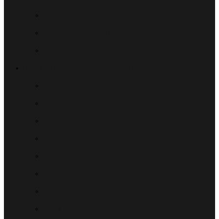
Simgemiz
Bağış Hesap Numaraları
Videolarımız
İnsani Yardım Faaliyetlerimiz
Projeler
Hafız
Gıda Dağıtımı
Bayramlar
Ramazan
Kurban
Afet Bölgeleri
Hayr Pazarı