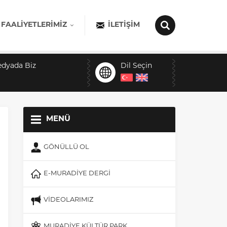
 FAALIYETLERIMIZ
İLETIŞIM
edyada Biz
Dil Seçin
MENÜ
GÖNÜLLÜ OL
E-MURADİYE DERGİ
VİDEOLARIMIZ
MURADİYE KÜLTÜR PARK