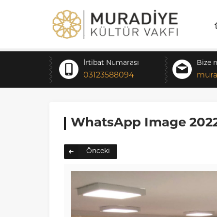
İrtibat Numarası
Bize 
03123588094
mura
WhatsApp Image 2022-
Önceki