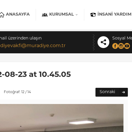
ANASAYFA
KURUMSAL
İNSANI YARDIM
mail üzerinden ulaşın
Sosyal M
diyevakfi@muradiye.com.tr
08-23 at 10.45.05
Sonraki
Fotoğraf: 12 / 14