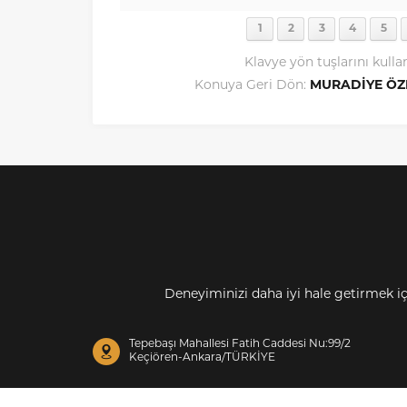
1
2
3
4
5
Klavye yön tuşlarını kulla
Konuya Geri Dön:
MURADİYE ÖZ
Deneyiminizi daha iyi hale getirmek i
Tepebaşı Mahallesi Fatih Caddesi Nu:99/2
Keçiören-Ankara/TÜRKİYE