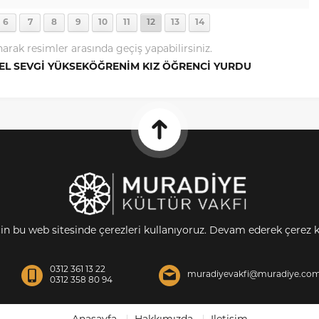
6
7
8
9
10
11
12
13
14
narak resimler arasında geçiş yapabilirsiniz.
EL SEVGİ YÜKSEKÖĞRENİM KIZ ÖĞRENCİ YURDU
çin bu web sitesinde çerezleri kullanıyoruz. Devam ederek çerez 
0312 361 13 22
muradiyevakfi@muradiye.com
0312 358 80 94