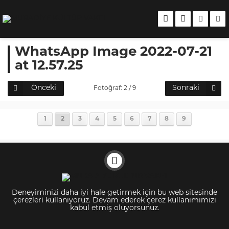
WhatsApp Image 2022-07-21
at 12.57.25
Önceki
Sonraki
Fotoğraf: 2 / 9
1
2
3
4
5
6
7
8
9
Deneyiminizi daha iyi hale getirmek için bu web sitesinde
çerezleri kullanıyoruz. Devam ederek çerez kullanımımızı
kabul etmiş oluyorsunuz.