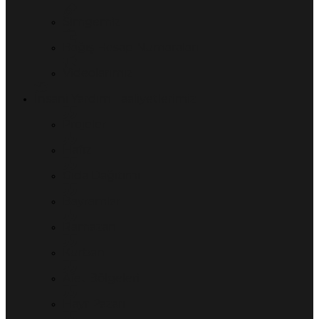
Simgemiz
Bağış Hesap Numaraları
Videolarımız
İnsani Yardım Faaliyetlerimiz
Projeler
Hafız
Gıda Dağıtımı
Bayramlar
Ramazan
Kurban
Afet Bölgeleri
Hayr Pazarı