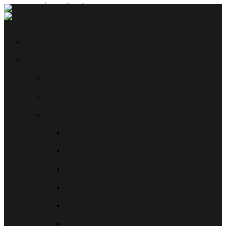
Anasayfa
Kurumsal
Hakkımızda
Yönetim
Kurumlarımız
Okul Öncesi
Okullarımız
Yurtlarımız
Camilerimiz
Çocuk Evlerimiz
Kuran Kurslarımız