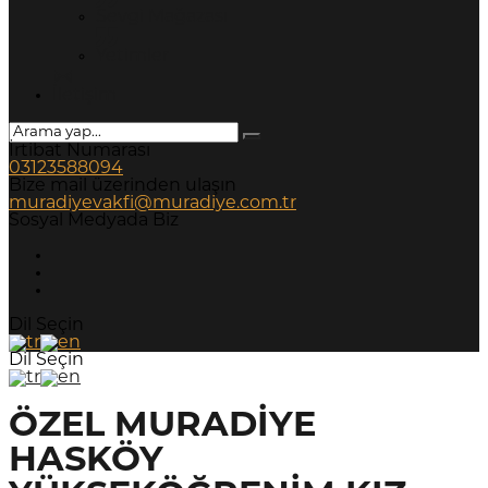
Sevgi Mağazası
Yetimler
İletişim
İrtibat Numarası
03123588094
Bize mail üzerinden ulaşın
muradiyevakfi@muradiye.com.tr
Sosyal Medyada Biz
Dil Seçin
Dil Seçin
ÖZEL MURADİYE
HASKÖY