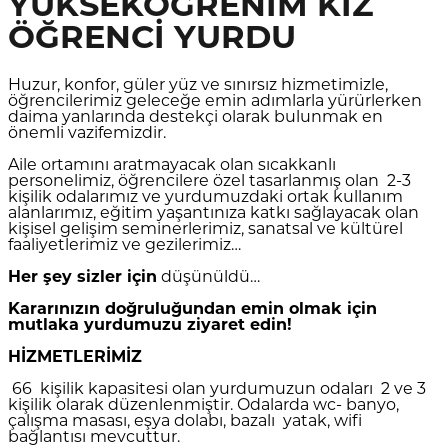
YÜKSEKÖĞRENİM KIZ
ÖĞRENCİ YURDU
Huzur, konfor, güler yüz ve sınırsız hizmetimizle,
öğrencilerimiz geleceğe emin adımlarla yürürlerken
daima yanlarında destekçi olarak bulunmak en
önemli vazifemizdir.
Aile ortamını aratmayacak olan sıcakkanlı
personelimiz, öğrencilere özel tasarlanmış olan 2-3
kişilik odalarımız ve yurdumuzdaki ortak kullanım
alanlarımız, eğitim yaşantınıza katkı sağlayacak olan
kişisel gelişim seminerlerimiz, sanatsal ve kültürel
faaliyetlerimiz ve gezilerimiz…
Her şey sizler için
düşünüldü…
Kararınızın doğruluğundan emin olmak için
mutlaka yurdumuzu ziyaret edin!
HİZMETLERİMİZ
66 kişilik kapasitesi olan yurdumuzun odaları 2 ve 3
kişilik olarak düzenlenmiştir. Odalarda wc- banyo,
çalışma masası, eşya dolabı, bazalı yatak, wifi
bağlantısı mevcuttur.