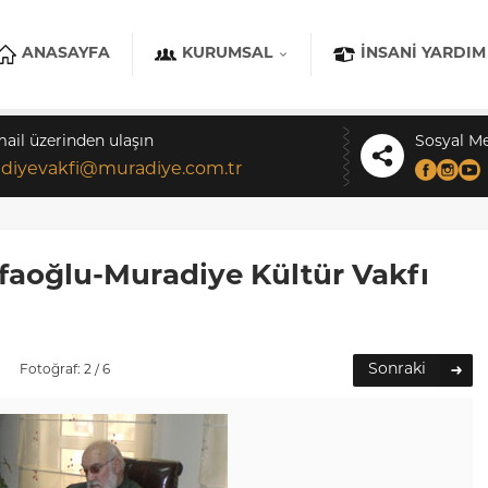
ANASAYFA
KURUMSAL
İNSANI YARDIM
mail üzerinden ulaşın
Sosyal M
diyevakfi@muradiye.com.tr
faoğlu-Muradiye Kültür Vakfı
Sonraki
Fotoğraf: 2 / 6