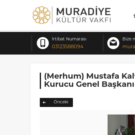
İrtibat Numarası
Bize 
03123588094
mura
(Merhum) Mustafa Kal
Kurucu Genel Başkanı
Önceki