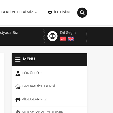
 FAALIYETLERIMIZ
İLETIŞIM
edyada Biz
Dil Seçin
MENÜ
GÖNÜLLÜ OL
E-MURADİYE DERGİ
VİDEOLARIMIZ
MURADİYE KÜLTÜR PARK