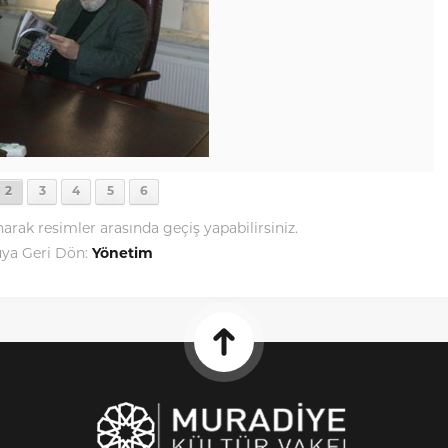
2
3
4
5
6
narak resimler arasında geçiş yapabilirsiniz.
ya Geri Dön:
Yönetim