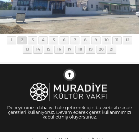
1
2
3
4
5
6
7
8
9
10
11
12
13
14
15
16
17
18
19
20
21
Deneyiminizi daha iyi hale getirmek için bu web sitesinde
çerezleri kullanıyoruz. Devam ederek çerez kullanımımızı
kabul etmiş oluyorsunuz.