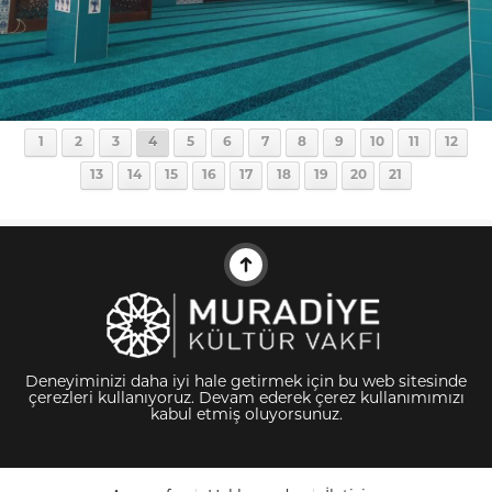
1
2
3
4
5
6
7
8
9
10
11
12
13
14
15
16
17
18
19
20
21
Deneyiminizi daha iyi hale getirmek için bu web sitesinde
çerezleri kullanıyoruz. Devam ederek çerez kullanımımızı
kabul etmiş oluyorsunuz.