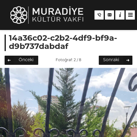
14a36c02-c2b2-4df9-bf9a-
d9b737dabdaf
Önceki
Sonraki
Fotoğraf: 2 / 8