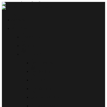
Anasayfa
Kurumsal
Hakkımızda
Yönetim
Kurumlarımız
Okul Öncesi
Okullarımız
Yurtlarımız
Camilerimiz
Çocuk Evlerimiz
Kuran Kurslarımız