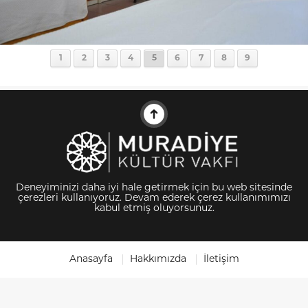
1
2
3
4
5
6
7
8
9
Deneyiminizi daha iyi hale getirmek için bu web sitesinde
çerezleri kullanıyoruz. Devam ederek çerez kullanımımızı
kabul etmiş oluyorsunuz.
Anasayfa
Hakkımızda
İletişim