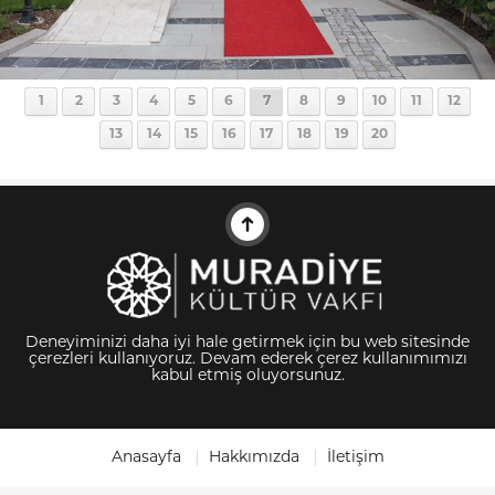
1
2
3
4
5
6
7
8
9
10
11
12
13
14
15
16
17
18
19
20
Deneyiminizi daha iyi hale getirmek için bu web sitesinde
çerezleri kullanıyoruz. Devam ederek çerez kullanımımızı
kabul etmiş oluyorsunuz.
Anasayfa
Hakkımızda
İletişim