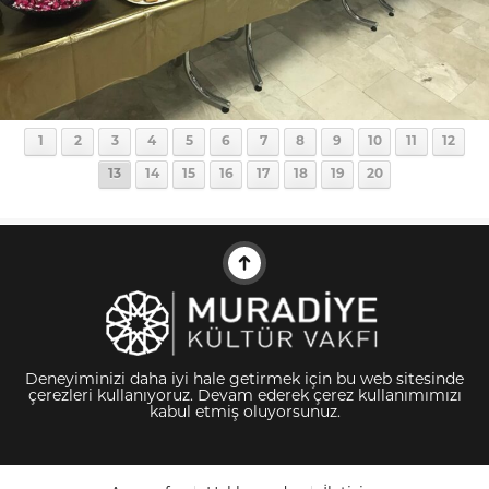
1
2
3
4
5
6
7
8
9
10
11
12
13
14
15
16
17
18
19
20
Deneyiminizi daha iyi hale getirmek için bu web sitesinde
çerezleri kullanıyoruz. Devam ederek çerez kullanımımızı
kabul etmiş oluyorsunuz.